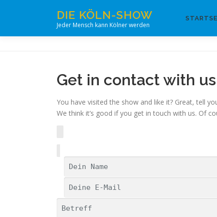
Zum
DIE KÖLN-SHOW
Inhalt
STARTSE
Jeder Mensch kann Kölner werden
springen
Get in contact with us
You have visited the show and like it? Great, tell 
We think it’s good if you get in touch with us. Of 