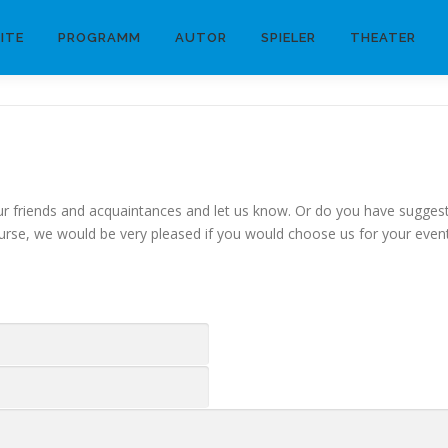
ITE
PROGRAMM
AUTOR
SPIELER
THEATER
your friends and acquaintances and let us know. Or do you have sugges
course, we would be very pleased if you would choose us for your event