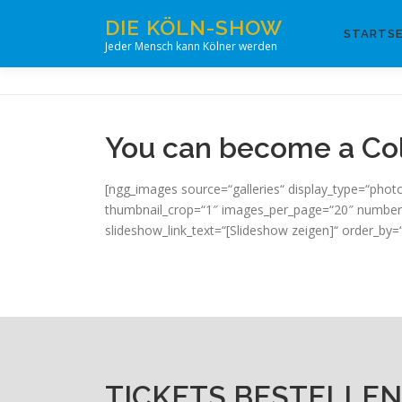
Zum
DIE KÖLN-SHOW
Inhalt
STARTSE
Jeder Mensch kann Kölner werden
springen
You can become a Co
[ngg_images source=“galleries“ display_type=“phot
thumbnail_crop=“1″ images_per_page=“20″ number_
slideshow_link_text=“[Slideshow zeigen]“ order_by
TICKETS BESTELLEN