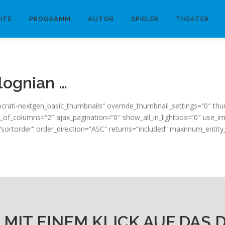
ITE
PROGRAMM
AUTOR
SPIELER
THEATER
lognian …
ocrati-nextgen_basic_thumbnails“ override_thumbnail_settings=“0″ th
of_columns=“2″ ajax_pagination=“0″ show_all_in_lightbox=“0″ use_i
=“sortorder“ order_direction=“ASC“ returns=“included“ maximum_entit
 MIT EINEM KLICK AUF DAS