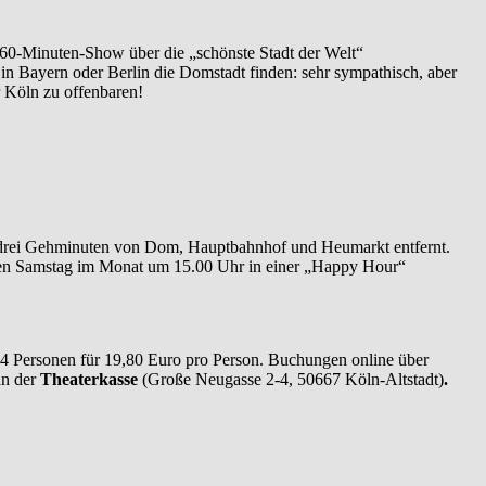
 60-Minuten-Show über die „schönste Stadt der Welt“
in Bayern oder Berlin die Domstadt finden: sehr sympathisch, aber
r Köln zu offenbaren!
ne drei Gehminuten von Dom, Hauptbahnhof und Heumarkt entfernt.
iten Samstag im Monat um 15.00 Uhr in einer „Happy Hour“
b 4 Personen für 19,80 Euro pro Person. Buchungen online über
an der
Theaterkasse
(Große Neugasse 2-4, 50667 Köln-Altstadt)
.