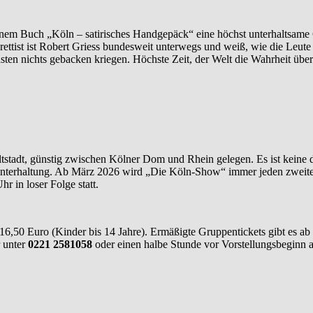
einem Buch „Köln – satirisches Handgepäck“ eine höchst unterhaltsame
tist ist Robert Griess bundesweit unterwegs und weiß, wie die Leute 
onsten nichts gebacken kriegen. Höchste Zeit, der Welt die Wahrheit übe
 Altstadt, günstig zwischen Kölner Dom und Rhein gelegen. Es ist kei
ute Unterhaltung. Ab März 2026 wird „Die Köln-Show“ immer jeden zwe
r in loser Folge statt.
. 16,50 Euro (Kinder bis 14 Jahre). Ermäßigte Gruppentickets gibt es a
 unter
0221 2581058
oder einen halbe Stunde vor Vorstellungsbeginn 