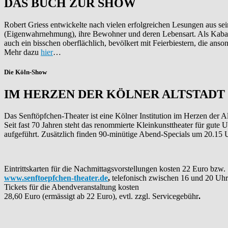
DAS BUCH ZUR SHOW
Robert Griess entwickelte nach vielen erfolgreichen Lesungen aus s
(Eigenwahrnehmung), ihre Bewohner und deren Lebensart. Als Kabaret
auch ein bisschen oberflächlich, bevölkert mit Feierbiestern, die ans
Mehr dazu
hier
…
Die Köln-Show
IM HERZEN DER KÖLNER ALTSTADT
Das Senftöpfchen-Theater ist eine Kölner Institution im Herzen der
Seit fast 70 Jahren steht das renommierte Kleinkunsttheater für g
aufgeführt. Zusätzlich finden 90-minütige Abend-Specials um 20.15 Uh
Eintrittskarten für die Nachmittagsvorstellungen kosten 22 Euro bzw
www.senftoepfchen-theater.de
,
telefonisch zwischen 16 und 20 Uhr
Tickets für die Abendveranstaltung kosten
28,60 Euro (ermässigt ab 22 Euro), evtl. zzgl. Servicegebühr
.